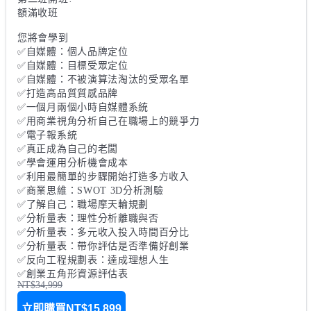
額滿收班

您將會學到

✅自媒體：個人品牌定位

✅自媒體：目標受眾定位

✅自媒體：不被演算法淘汰的受眾名單

✅打造高品質質感品牌

✅一個月兩個小時自媒體系統

✅用商業視角分析自己在職場上的競爭力

✅電子報系統

✅真正成為自己的老闆

✅學會運用分析機會成本

✅利用最簡單的步驟開始打造多方收入

✅商業思維：SWOT 3D分析測驗

✅了解自己：職場摩天輪規劃

✅分析量表：理性分析離職與否

✅分析量表：多元收入投入時間百分比

✅分析量表：帶你評估是否準備好創業

✅反向工程規劃表：達成理想人生

NT$34,999
立即購買
NT$15,899