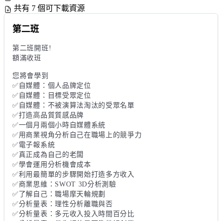
共有 7 個可下載資源
第二班
第二班開班!

額滿收班

您將會學到

✅自媒體：個人品牌定位

✅自媒體：目標受眾定位

✅自媒體：不被演算法淘汰的受眾名單

✅打造高品質質感品牌

✅一個月兩個小時自媒體系統

✅用商業視角分析自己在職場上的競爭力

✅電子報系統

✅真正成為自己的老闆

✅學會運用分析機會成本

✅利用最簡單的步驟開始打造多方收入

✅商業思維：SWOT 3D分析測驗

✅了解自己：職場摩天輪規劃

✅分析量表：理性分析離職與否

✅分析量表：多元收入投入時間百分比
