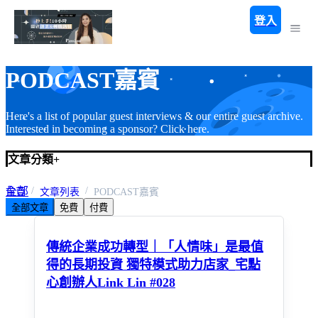
登入
PODCAST嘉賓
Here's a list of popular guest interviews & our entire guest archive.
Interested in becoming a sponsor? Click here.
文章分類
+
全部
首頁
文章列表
PODCAST嘉賓
全部文章
免費
付費
PODCAST嘉賓
傳統企業成功轉型｜「人情味」是最值
得的長期投資 獨特模式助力店家_宅點
心創辦人Link Lin #028