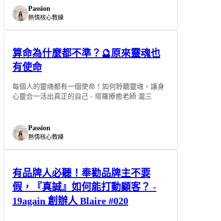
Passion
熱情核心教練
算命為什麼都不準？🔮原來靈魂也
有使命
每個人的靈魂都有一個使命！如何聆聽靈魂，讓身
心靈合一活出真正的自己 - 塔羅療癒老師 瀧三
Passion
熱情核心教練
有品牌人必聽！奉勸品牌主不要
假，『真誠』如何能打動顧客？ -
19again 創辦人 Blaire #020