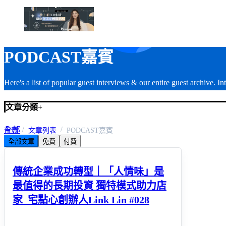
PODCAST嘉賓
Here's a list of popular guest interviews & our entire guest archive. I
文章分類
+
全部
首頁
文章列表
PODCAST嘉賓
全部文章
免費
付費
PODCAST嘉賓
傳統企業成功轉型｜「人情味」是
最值得的長期投資 獨特模式助力店
家_宅點心創辦人Link Lin #028